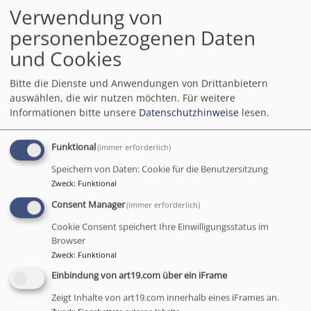
Kirchweih am
Verwendung von
19.07.2026
personenbezogenen Daten
und Cookies
Bitte die Dienste und Anwendungen von Drittanbietern
Zur Kirchweih in
auswählen, die wir nutzen möchten.
Für weitere
Ludersheim feiern wir
Informationen bitte unsere
Datenschutzhinweise
lesen.
auch dieses Jahr wieder
einen Frühschoppen-
Funktional
(immer erforderlich)
Gottesdienst am
19.07.2026 um 11:00 Uhr
Speichern von Daten: Cookie für die Benutzersitzung
Zweck
:
Funktional
unter dem Motto „Völlig
losgelöst“.
Consent Manager
(immer erforderlich)
Bildrechte
Bernd Popp
Cookie Consent speichert Ihre Einwilligungsstatus im
Die Kärwaboum und -
Browser
madla sowie die Freiwillige Feuerwehr laden ein, nach
Zweck
:
Funktional
Ludersheim ins Festzelt am Ellholzweg zu kommen.
Einbindung von art19.com über ein iFrame
Gemeinsam mit Pfarrer Bernd Popp und Michael
(Stimi) Stiegler an der Gitarre wollen wir einen
Zeigt Inhalte von art19.com innerhalb eines iFrames an.