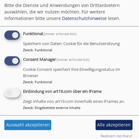
und einem Repertoire von beeindruckender
Bitte die Dienste und Anwendungen von Drittanbietern
stilistischer Bandbreite.
auswählen, die wir nutzen möchten.
Für weitere
Informationen bitte unsere
Datenschutzhinweise
lesen.
Mit seinem neuen Konzertprogramm
Funktional
(immer erforderlich)
„Klanggeschichten“ lädt CLASSIC BRASS das Publikum
Speichern von Daten: Cookie für die Benutzersitzung
zu einer eindrucksvollen Reise durch fünf Jahrhunderte
Zweck
:
Funktional
Musikgeschichte ein. Vom kunstvollen Glanz des
Consent Manager
(immer erforderlich)
Barock über die emotionale Tiefe der Romantik bis hin
zu ausdrucksstarker Musik der Moderne entfalten die
Cookie Consent speichert Ihre Einwilligungsstatus im
Browser
fünf Blechbläser ein farbenreiches Klangspektrum –
Zweck
:
Funktional
virtuos, stilbewusst und mitreißend.
Einbindung von art19.com über ein iFrame
Zeigt Inhalte von art19.com innerhalb eines iFrames an.
Jedes Werk im Programm erzählt seine eigene
Zweck
:
Eingebettete externe Inhalte
Geschichte: mal festlich und majestätisch, mal zart und
kontemplativ, mal voller rhythmischer Energie. In der
Auswahl akzeptieren
Alle akzeptieren
besonderen Besetzung von CLASSIC BRASS entfalten
vertraute Meisterwerke ebenso wie unerwartete
Realisiert mit Klaro!