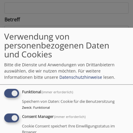
Betreff
Verwendung von
personenbezogenen Daten
Nachricht
und Cookies
Bitte die Dienste und Anwendungen von Drittanbietern
auswählen, die wir nutzen möchten.
Für weitere
Informationen bitte unsere
Datenschutzhinweise
lesen.
Funktional
(immer erforderlich)
Speichern von Daten: Cookie für die Benutzersitzung
Zweck
:
Funktional
Consent Manager
(immer erforderlich)
Cookie Consent speichert Ihre Einwilligungsstatus im
Bitte geben Sie in Ihrer Nachricht keine Links oder
Browser