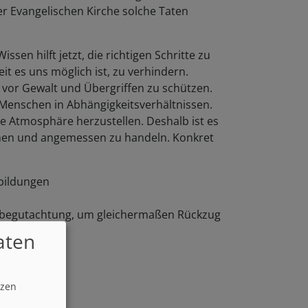
er Evangelischen Kirche solche Taten
sen hilft jetzt, die richtigen Schritte zu
 es uns möglich ist, zu verhindern.
or Gewalt und Übergriffen zu schützen.
Menschen in Abhängigkeitsverhältnissen.
re Atmosphäre herzustellen. Deshalb ist es
ehmen und angemessen zu handeln. Konkret
rbildungen
aumbegutachtung, um gleichermaßen Rückzug
aten
tzen