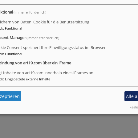
inzelne Kirchengemeinde sind nun aufgefordert, diese Punk
ktional
(immer erforderlich)
 die die Arbeit begleitet und vorantreibt. Ihr gehören an: 
gendreferent Benedikt Vogt und Dekanin Veronika Zieske. S
ichern von Daten: Cookie für die Benutzersitzung
ck
:
Funktional
uf ein Leben in Würde und Achtung der körperlichen und ge
 ein.
sent Manager
(immer erforderlich)
kie Consent speichert Ihre Einwilligungsstatus im Browser
ck
:
Funktional
e
bindung von art19.com über ein iFrame
gelischen Jugend
gt Inhalte von art19.com innerhalb eines iFrames an.
ck
:
Eingebettete externe Inhalte
zeptieren
Alle 
Reali