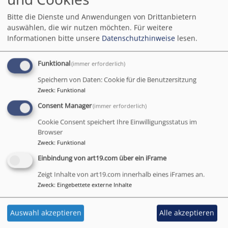
Bitte die Dienste und Anwendungen von Drittanbietern
Diese App soll helfen,
auswählen, die wir nutzen möchten.
Für weitere
dass Sie schnell, aktuell und unkompliziert und mobil
Informationen bitte unsere
Datenschutzhinweise
lesen.
Informationen zu Veranstaltungen, Gottesdiensten,
etc. bekommen können. Mittlerweile sind bei
Funktional
(immer erforderlich)
„churchpool“ schon viele Kirchengemeinden
registriert und auch Altdorf ist vertreten.
Speichern von Daten: Cookie für die Benutzersitzung
Zweck
:
Funktional
Sie können sich die App kostenlos auf Ihr Smartphone
Consent Manager
(immer erforderlich)
herunterladen und können dann der Kirchengemeinde
Cookie Consent speichert Ihre Einwilligungsstatus im
„beitreten“. So bekommen Sie regelmäßig
Browser
Benachrichtigungen, wenn wieder neue Elemente (z.B.
Zweck
:
Funktional
Hinweise auf besondere Veranstaltungen,
Einbindung von art19.com über ein iFrame
Gottesdienste, Gruppen etc.) hochgeladen wurden.
Wer mag, kann über die App auch kommunizieren
Zeigt Inhalte von art19.com innerhalb eines iFrames an.
Zweck
:
Eingebettete externe Inhalte
(Chat). Je mehr Menschen diese App herunterladen
und beitreten, desto größer ist natürlich auch unsere
Reichweite als Kirchengemeinde. Deshalb wäre es
Auswahl akzeptieren
Alle akzeptieren
schön, wenn Sie sich uns auf „churchpool“ anschließen.