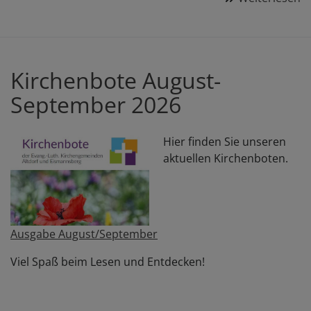
A
K
m
A
Kirchenbote August-
G
September 2026
u
B
2
Hier finden Sie unseren
aktuellen Kirchenboten.
Ausgabe
August/September
Viel Spaß beim Lesen und Entdecken!