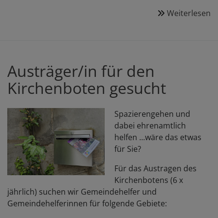
Weiterlesen
ü
P
/
F
g
Austräger/in für den
Kirchenboten gesucht
Spazierengehen und
dabei ehrenamtlich
helfen ...wäre das etwas
für Sie?
Für das Austragen des
Kirchenbotens (6 x
jährlich) suchen wir Gemeindehelfer und
Gemeindehelferinnen für folgende Gebiete: