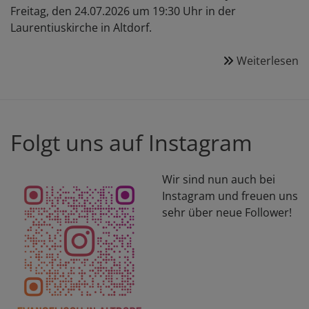
Freitag, den 24.07.2026 um 19:30 Uhr in der
Laurentiuskirche in Altdorf.
Weiterlesen
ü
K
"
z
F
Folgt uns auf Instagram
in
d
L
Wir sind nun auch bei
Instagram und freuen uns
sehr über neue Follower!