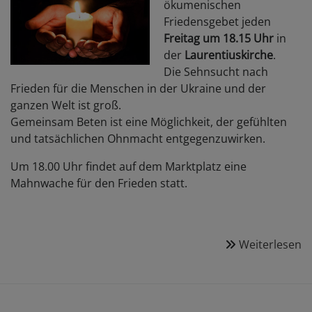
d
ökumenischen
B
Friedensgebet jeden
Freitag um 18.15 Uhr
in
der
Laurentiuskirche
.
Die Sehnsucht nach
Frieden für die Menschen in der Ukraine und der
ganzen Welt ist groß.
Gemeinsam Beten ist eine Möglichkeit, der gefühlten
und tatsächlichen Ohnmacht entgegenzuwirken.
Um 18.00 Uhr findet auf dem Marktplatz eine
Mahnwache für den Frieden statt.
Weiterlesen
ü
B
fü
d
F