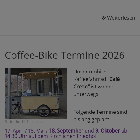
Weiterlesen
ü
K
A
S
2
Coffee-Bike Termine 2026
Unser mobiles
Kaffeefahrrad
"Café
Credo"
ist wieder
unterwegs.
Folgende Termine sind
bislang geplant:
Bildrechte
N. Thalheimer
17. April / 15. Mai /
18. September
und
9. Oktober
ab
14.30 Uhr auf dem Kirchlichen Friedhof