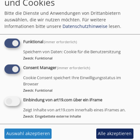
und Cookies
Marktmusik
Bitte die Dienste und Anwendungen von Drittanbietern
Laurentiuskirche, samstags
auswählen, die wir nutzen möchten.
Für weitere
Informationen bitte unsere
Datenschutzhinweise
lesen.
um 11.00 Uhr
Funktional
(immer erforderlich)
Die Restaurierung der
Speichern von Daten: Cookie für die Benutzersitzung
Strebel-Orgel ist nun
Zweck
:
Funktional
weitgehend
Consent Manager
(immer erforderlich)
abgeschlossen und die
Cookie Consent speichert Ihre Einwilligungsstatus im
Orgel wird nach Ostern
Browser
wieder zu allen Einsätzen
Zweck
:
Funktional
zur Verfügung stehen.
Einbindung von art19.com über ein iFrame
Weiterlesen
ü
Zeigt Inhalte von art19.com innerhalb eines iFrames an.
Zweck
:
Eingebettete externe Inhalte
M
L
s
Auswahl akzeptieren
Alle akzeptieren