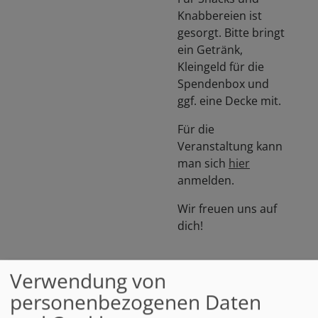
Knabbereien ist
gesorgt. Bitte bringt
ein Getränk,
Kleingeld für die
Spendenbox und
ggf. eine Decke mit.
Für die
Veranstaltung kann
man sich
hier
anmelden.
Wir freuen uns auf
dich!
Verwendung von
personenbezogenen Daten