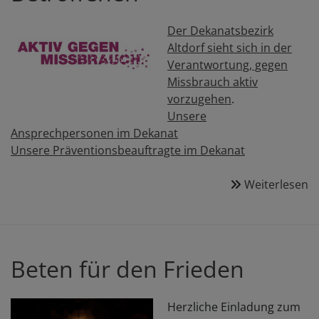
Der Dekanatsbezirk
Altdorf sieht sich in der
Verantwortung, gegen
Missbrauch aktiv
vorzugehen
.
Unsere
Ansprechpersonen im Dekanat
Unsere Präventionsbeauftragte im Dekanat
Weiterlesen
ü
U
G
W
s
Beten für den Frieden
a
d
Se
Herzliche Einladung zum