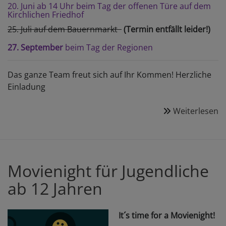
20. Juni ab 14 Uhr beim Tag der offenen Türe auf dem
Kirchlichen Friedhof
25. Juli auf dem Bauernmarkt
(Termin entfällt leider!)
27. September
beim Tag der Regionen
Das ganze Team freut sich auf Ihr Kommen! Herzliche
Einladung
Weiterlesen
ü
C
B
T
2
Movienight für Jugendliche
ab 12 Jahren
It´s time for a Movienight!