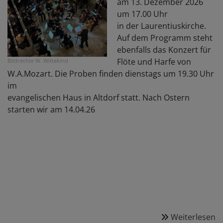
am 13. Dezember 2026
um 17.00 Uhr
in der Laurentiuskirche.
Auf dem Programm steht
ebenfalls das Konzert für
Flöte und Harfe von
Bildrechte
W. Wittekind
W.A.Mozart. Die Proben finden dienstags um 19.30 Uhr
im
evangelischen Haus in Altdorf statt. Nach Ostern
starten wir am 14.04.26
Weiterlesen
ü