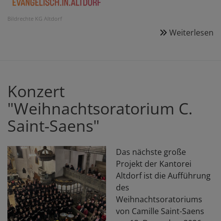
Bildrechte
KG Altdorf
Weiterlesen
ü
Fo
u
a
I
Konzert
"Weihnachtsoratorium C.
Saint-Saens"
Das nächste große
Projekt der Kantorei
Altdorf ist die Aufführung
des
Weihnachtsoratoriums
von Camille Saint-Saens